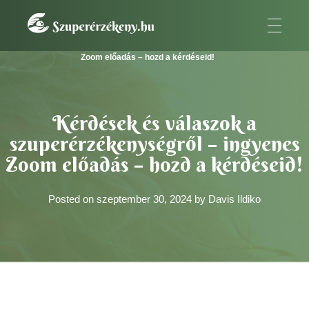
SzuperÉrzékeny
A szuperérzékeny embernek az a fontos küldetése van.
Kezdőlap
»
Kérdések és válaszok a szuperérzékenységről – ingyenes
Zoom előadás – hozd a kérdéseid!
Kérdések és válaszok a
szuperérzékenységről – ingyenes
Zoom előadás – hozd a kérdéseid!
Posted on
szeptember 30, 2024
by
Davis Ildiko