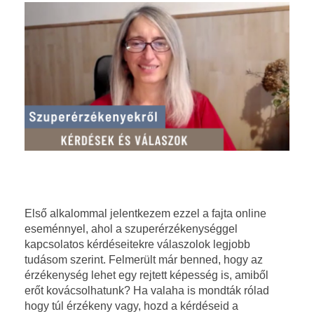
K
Első alkalommal jelentkezem ezzel a fajta online
eseménnyel, ahol a szuperérzékenységgel
é
kapcsolatos kérdéseitekre válaszolok legjobb
r
tudásom szerint. Felmerült már benned, hogy az
érzékenység lehet egy rejtett képesség is, amiből
d
erőt kovácsolhatunk?
Ha valaha is mondták rólad
hogy túl érzékeny vagy, h
ozd a kérdéseid a