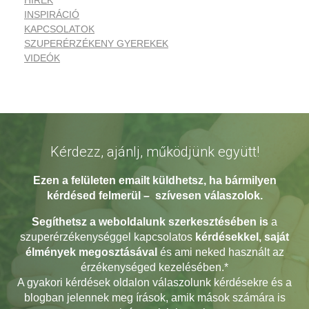
HÍREK
d
INSPIRÁCIÓ
KAPCSOLATOK
é
SZUPERÉRZÉKENY GYEREKEK
VIDEÓK
s
e
i
d
Kérdezz, ajánlj, működjünk együtt!
!
Ezen a felületen emailt küldhetsz, ha bármilyen
kérdésed
felmerül – szívesen válaszolok.
Segíthetsz a weboldalunk szerkesztésében
is
a
szuperérzékenységgel kapcsolatos
kérdésekkel, saját
élmények megosztásával
és ami neked használt az
érzékenységed kezelésében.*
A gyakori kérdések oldalon válaszolunk kérdésekre és a
blogban jelennek meg írások, amik mások számára is