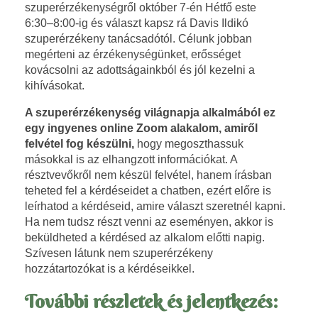
é
szuperérzékenységről október 7-én Hétfő este
6:30
–
8:00
-ig és választ kapsz rá Davis Ildikó
s
szuperérzékeny tanácsadótól. Célunk jobban
megérteni az érzékenységünket, erősséget
e
kovácsolni az adottságainkból és jól kezelni a
kihívásokat.
k
A szuperérzékenység világnapja alkalmából ez
é
egy ingyenes online Zoom alakalom, amiről
felvétel fog készülni,
hogy megoszthassuk
s
másokkal is az elhangzott információkat. A
résztvevőkről nem készül felvétel, hanem írásban
v
teheted fel a kérdéseidet a chatben, ezért előre is
leírhatod a kérdéseid, amire választ szeretnél kapni.
á
Ha nem tudsz részt venni az eseményen, akkor is
beküldheted a kérdésed az alkalom előtti napig.
l
Szívesen látunk nem szuperérzékeny
hozzátartozókat is a kérdéseikkel.
a
További részletek és jelentkezés:
s