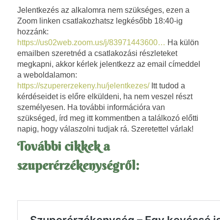
z
Jelentkezés az alkalomra nem szükséges, ezen a
Zoom linken csatlakozhatsz legkésőbb
18:40
-ig
o
hozzánk:
https://us02web.zoom.us/j/83971443600…
Ha külön
k
emailben szeretnéd a csatlakozási részleteket
megkapni, akkor kérlek jelentkezz az email címeddel
a
a weboldalamon:
https://szupererzekeny.hu/jelentkezes/
Itt tudod a
s
kérdéseidet is előre elküldeni, ha nem veszel részt
személyesen. Ha további információra van
z
szükséged, írd meg itt kommentben a találkozó előtti
napig, hogy válaszolni tudjak rá. Szeretettel várlak!
u
További cikkek a
p
szuperérzékenységről:
e
r
é