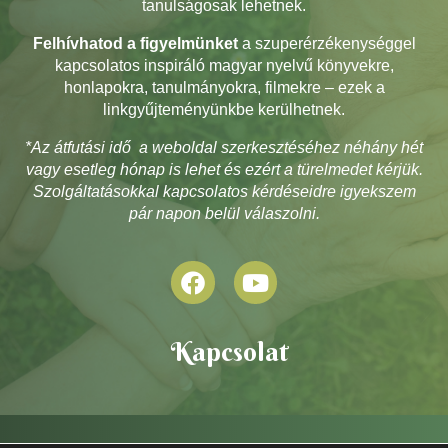
tanulságosak lehetnek.
Felhívhatod a figyelmünket
a szuperérzékenységgel
kapcsolatos inspiráló magyar nyelvű könyvekre,
honlapokra, tanulmányokra, filmekre – ezek a
linkgyűjteményünkbe kerülhetnek.
*Az átfutási idő a weboldal szerkesztéséhez néhány hét
vagy esetleg hónap is lehet és ezért a türelmedet kérjük.
Szolgáltatásokkal kapcsolatos kérdéseidre igyekszem
pár napon belül válaszolni.
Kapcsolat