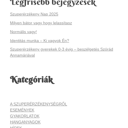
Legfrisebb bejegyzések
s
Szuperérzékeny Nap 2025
–
Milyen bátor vagy hogy lelassítasz
Normális vagy!
h
Identitás munka – Ki vagyok Én?
o
Szuperérzékeny gyerekek 0-3 évig – beszélgetés Szórád
Annamáriával
z
d
Kategóriák
a
k
A SZUPERÉRZÉKENYSÉGRŐL
é
ESEMÉNYEK
GYAKORLATOK
r
HANGANYAGOK