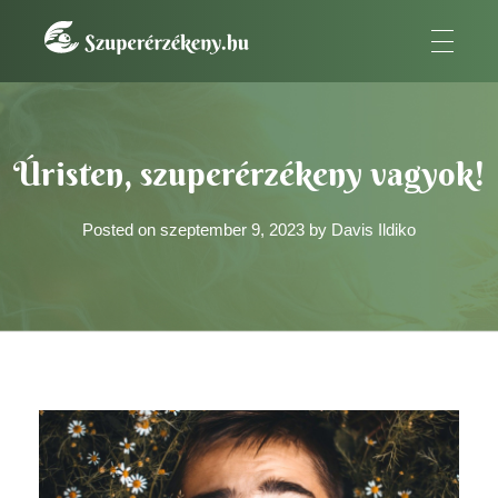
SzuperÉrzékeny
A szuperérzékeny embernek az a fontos küldetése van.
Kezdőlap
»
Úristen, szuperérzékeny vagyok!
Úristen, szuperérzékeny vagyok!
Posted on
szeptember 9, 2023
by
Davis Ildiko