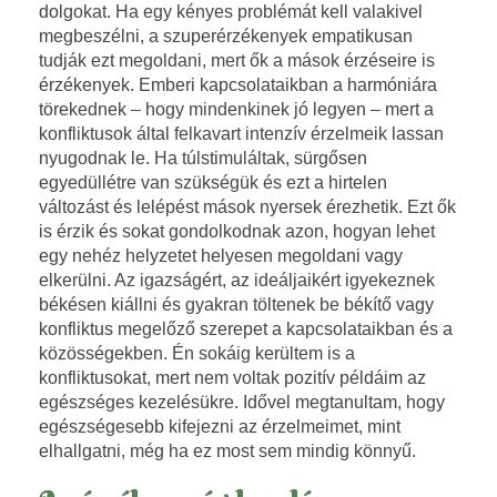
dolgokat. Ha egy kényes problémát kell valakivel
é
megbeszélni, a szuperérzékenyek empatikusan
tudják ezt megoldani, mert ők a
mások érzéseire is
k
érzékenyek. Emberi kapcsolataikban a
harmóniára
törekednek – hogy mindenkinek jó legyen – mert a
e
konfliktusok által felkavart intenzív érzelmeik lassan
nyugodnak le. Ha túlstimuláltak, sürgősen
n
egyedüllétre van szükségük és ezt a hirtelen
változást és lelépést mások nyersek
érezhetik. Ezt ők
y
is érzik és sokat gondolkodnak azon, hogyan lehet
egy nehéz helyzetet helyesen megoldani vagy
v
elkerülni. Az igazságért, az ideáljaikért igyekeznek
a
békésen kiállni és gyakran töltenek be békítő vagy
konfliktus megelőző szerepet a
kapcsolataikban és a
g
közösségekben. Én sokáig kerültem is a
konfliktusokat, mert nem voltak pozitív példáim az
y
egészséges kezelésükre. Idővel megtanultam, hogy
egészségesebb kifejezni az érzelmeimet, mint
o
elhallgatni, még ha ez most sem mindig könnyű.