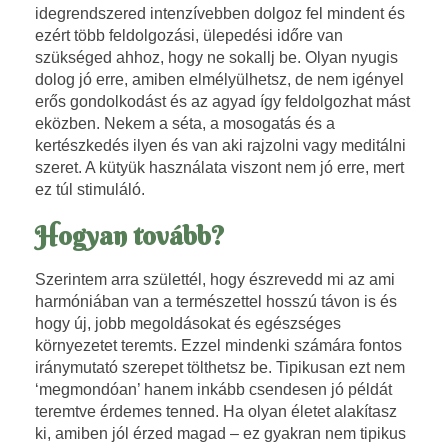
idegrendszered intenzívebben
dolgoz fel mindent és
ezért több feldolgozási, ülepedési időre van
szükséged ahhoz, hogy ne sokallj be. Olyan nyugis
dolog jó erre, amiben elmélyülhetsz, de nem igényel
erős gondolkodást és
az agyad így feldolgozhat mást
eközben. Nekem a séta, a
mosogatás és a
kertészkedés ilyen és van aki rajzolni vagy meditálni
szeret. A kütyük használata viszont nem jó erre, mert
ez túl stimuláló.
Hogyan tovább?
Szerintem arra születtél, hogy észrevedd mi az ami
harmóniában van a természettel hosszú távon is és
hogy új, jobb megoldásokat és egészséges
környezetet teremts. Ezzel mindenki számára fontos
iránymutató szerepet tölthetsz be. Tipikusan ezt nem
‘megmondóan’
hanem inkább csendesen jó példát
teremtve érdemes tenned. Ha olyan életet alakítasz
ki, amiben jól érzed magad – ez gyakran nem tipikus