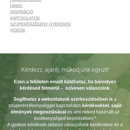
HÍREK
INSPIRÁCIÓ
KAPCSOLATOK
SZUPERÉRZÉKENY GYEREKEK
VIDEÓK
Kérdezz, ajánlj, működjünk együtt!
Ezen a felületen emailt küldhetsz, ha bármilyen
kérdésed
felmerül – szívesen válaszolok.
Segíthetsz a weboldalunk szerkesztésében
is
a
szuperérzékenységgel kapcsolatos
kérdésekkel, saját
élmények megosztásával
és ami neked használt az
érzékenységed kezelésében.*
A gyakori kérdések oldalon válaszolunk kérdésekre és a