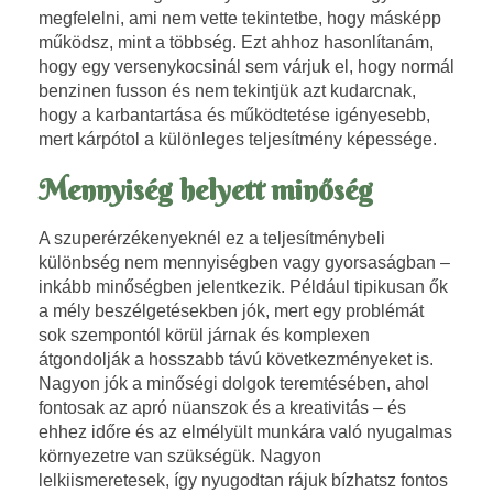
n
megfelelni, ami nem vette tekintetbe, hogy másképp
működsz, mint a többség. Ezt ahhoz hasonlítanám,
,
hogy egy versenykocsinál sem
várjuk el, hogy normál
benzinen fusson és nem tekintjük azt kudarcnak,
s
hogy a karbantartása és működtetése igényesebb,
mert kárpótol a különleges teljesítmény képessége.
z
Mennyiség helyett minőség
u
A szuperérzékenyeknél ez a teljesítménybeli
p
különbség nem mennyiségben vagy gyorsaságban –
e
inkább minőségben jelentkezik. Például tipikusan ők
a mély beszélgetésekben jók, mert egy problémát
r
sok szempontól körül járnak és komplexen
átgondolják a hosszabb távú következményeket is.
é
Nagyon jók a minőségi dolgok teremtésében, ahol
fontosak az apró nüanszok és a kreativitás – és
r
ehhez időre és az elmélyült munkára való nyugalmas
környezetre van szükségük. Nagyon
z
lelkiismeretesek, így nyugodtan rájuk bízhatsz fontos