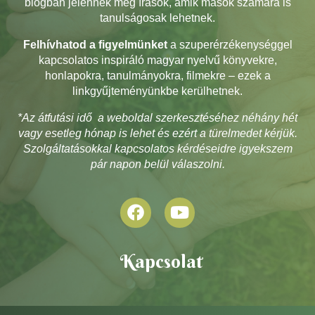
blogban jelennek meg írások, amik mások számára is
tanulságosak lehetnek.
Felhívhatod a figyelmünket
a szuperérzékenységgel
kapcsolatos inspiráló magyar nyelvű könyvekre,
honlapokra, tanulmányokra, filmekre – ezek a
linkgyűjteményünkbe kerülhetnek.
*Az átfutási idő a weboldal szerkesztéséhez néhány hét
vagy esetleg hónap is lehet és ezért a türelmedet kérjük.
Szolgáltatásokkal kapcsolatos kérdéseidre igyekszem
pár napon belül válaszolni.
Kapcsolat