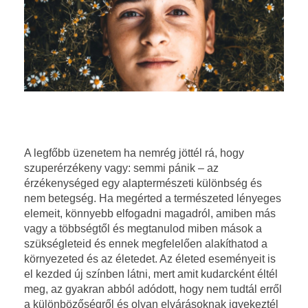
Ú
A legfőbb üzenetem ha nemrég jöttél rá, hogy
szuperérzékeny vagy: semmi pánik – az
r
érzékenységed egy alaptermészeti különbség és
i
nem betegség. Ha megérted a természeted lényeges
elemeit, könnyebb elfogadni magadról, amiben más
s
vagy a
többségtől és megtanulod miben mások a
szükségleteid és ennek megfelelően alakíthatod a
t
környezeted és az életedet. Az életed eseményeit is
el kezded új színben látni, mert amit kudarcként éltél
e
meg, az gyakran abból adódott, hogy nem tudtál erről
a különbözőségről és olyan elvárásoknak igyekeztél