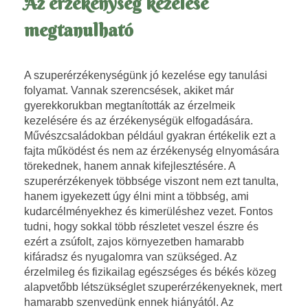
k
Az érzékenység kezelése
!
megtanulható
A szuperérzékenységünk jó kezelése egy tanulási
folyamat. Vannak szerencsések, akiket már
gyerekkorukban megtanították az érzelmeik
kezelésére és az érzékenységük elfogadására.
Művészcsaládokban például gyakran értékelik ezt a
fajta működést és nem az érzékenység elnyomására
törekednek, hanem annak kifejlesztésére. A
szuperérzékenyek többsége viszont nem ezt tanulta,
hanem igyekezett úgy élni mint a többség, ami
kudarcélményekhez és kimerüléshez vezet. Fontos
tudni, hogy sokkal több részletet veszel észre és
ezért a zsúfolt, zajos környezetben hamarabb
kifáradsz és nyugalomra van szükséged. Az
érzelmileg és fizikailag egészséges és békés közeg
alapvetőbb létszükséglet szuperérzékenyeknek, mert
hamarabb szenvedünk ennek hiányától. Az