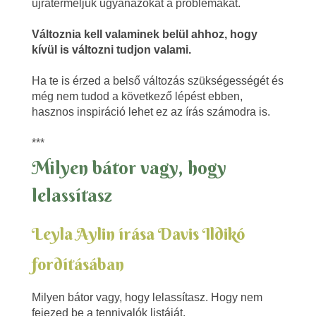
újratermeljük ugyanazokat a problémákat.
b
Változnia kell valaminek belül ahhoz, hogy
á
kívül is változni tudjon valami.
t
Ha te is érzed a belső változás szükségességét és
o
még nem tudod a következő lépést ebben,
hasznos inspiráció lehet ez az írás számodra is.
r
***
v
Milyen bátor vagy, hogy
a
lelassítasz
g
Leyla Aylin írása Davis Ildikó
y
fordításában
h
Milyen bátor vagy, hogy lelassítasz. Hogy nem
o
fejezed be a tennivalók listáját.