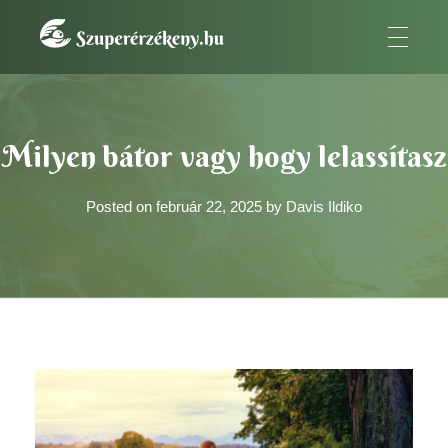
SzuperÉrzékeny
A szuperérzékeny embernek az a fontos küldetése van.
Kezdőlap
»
Milyen bátor vagy hogy lelassítasz
Milyen bátor vagy hogy lelassítasz
Posted on
február 22, 2025
by
Davis Ildiko