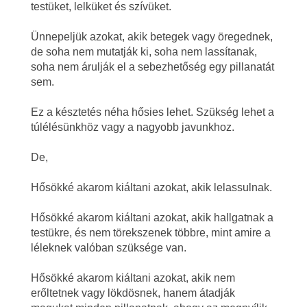
a
testüket, lelküket és szívüket.
s
Ünnepeljük azokat, akik betegek vagy öregednek,
de soha nem mutatják ki, soha nem lassítanak,
z
soha nem árulják el a sebezhetőség egy pillanatát
sem.
Ez a késztetés néha hősies lehet. Szükség lehet a
túlélésünkhöz vagy a nagyobb javunkhoz.
De,
Hősökké akarom kiáltani azokat, akik lelassulnak.
Hősökké akarom kiáltani azokat, akik hallgatnak a
testükre, és nem törekszenek többre, mint amire a
léleknek valóban szüksége van.
Hősökké akarom kiáltani azokat, akik nem
erőltetnek vagy lökdösnek, hanem átadják