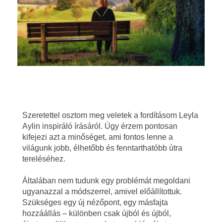
M
Szeretettel osztom meg veletek a fordításom Leyla
i
Aylin inspiráló írásáról. Úgy érzem pontosan
kifejezi azt a minőséget, ami fontos lenne a
l
világunk jobb, élhetőbb és fenntarthatóbb útra
tereléséhez.
y
Általában nem tudunk egy problémát megoldani
e
ugyanazzal a módszerrel, amivel előállítottuk.
Szükséges egy új nézőpont, egy másfajta
n
hozzáállás – különben csak újból és újból,