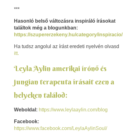
***
Hasonló belső változásra inspiráló írásokat
találtok még a blogunkban:
https://szupererzekeny.hu/category/inspiracio/
Ha tudsz angolul az írást eredeti nyelvén olvasd
itt.
Leyla Aylin amerikai
írónő és
jungian terapeuta írásait ezen a
helyeken találod:
Weboldal:
https://www.leylaaylin.com/blog
Facebook:
https://www.facebook.com/LeylaAylinSoul/