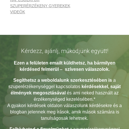
SZUPERÉRZÉKENY GYEREKEK
VIDEÓK
Kérdezz, ajánlj, működjünk együtt!
Ezen a felületen emailt küldhetsz, ha bármilyen
kérdésed
felmerül – szívesen válaszolok.
Segíthetsz a weboldalunk szerkesztésében
is
a
szuperérzékenységgel kapcsolatos
kérdésekkel, saját
élmények megosztásával
és ami neked használt az
érzékenységed kezelésében.*
A gyakori kérdések oldalon válaszolunk kérdésekre és a
blogban jelennek meg írások, amik mások számára is
tanulságosak lehetnek.