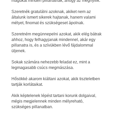
magukat minden pillanatnak, ahogy az megnyílik.
Szeretnék gratulálni azoknak, akiket nem az
általunk ismert sikerek hajtanak, hanem valami
mélyet, finomat és szükségeset ápolnak.
Szeretném megünnepelni azokat, akik elég bátrak
ahhoz, hogy felhagyjanak mindennel, akár egy
pillanatra is, és a szívükben lévő fájdalommal
üljenek.
Sokak számára nehezebb feladat ez, mint a
legmagasabb csúcs megmászása.
Hősökké akarom kiáltani azokat, akik tiszteletben
tartják korlátaikat.
Akik képtelenek lépést tartani korunk dolgaival,
mégis megjelennek minden mélyreható,
szükséges pillanatban.