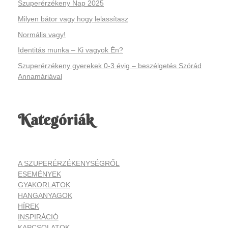
Szuperérzékeny Nap 2025
Milyen bátor vagy hogy lelassítasz
Normális vagy!
Identitás munka – Ki vagyok Én?
Szuperérzékeny gyerekek 0-3 évig – beszélgetés Szórád
Annamáriával
Kategóriák
A SZUPERÉRZÉKENYSÉGRŐL
ESEMÉNYEK
GYAKORLATOK
HANGANYAGOK
HÍREK
INSPIRÁCIÓ
KAPCSOLATOK