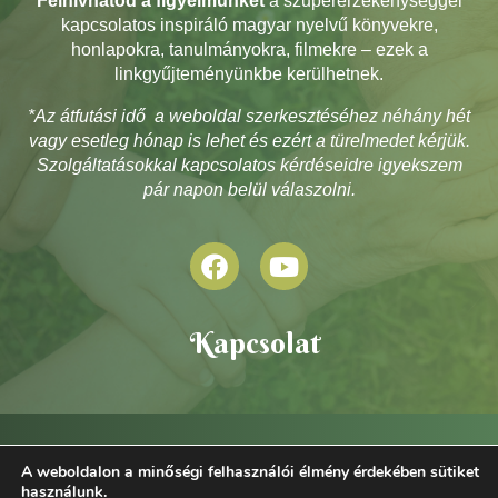
Felhívhatod a figyelmünket
a szuperérzékenységgel
kapcsolatos inspiráló magyar nyelvű könyvekre,
honlapokra, tanulmányokra, filmekre – ezek a
linkgyűjteményünkbe kerülhetnek.
*Az átfutási idő a weboldal szerkesztéséhez néhány hét
vagy esetleg hónap is lehet és ezért a türelmedet kérjük.
Szolgáltatásokkal kapcsolatos kérdéseidre igyekszem
pár napon belül válaszolni.
Kapcsolat
A weboldalon a minőségi felhasználói élmény érdekében sütiket
használunk.