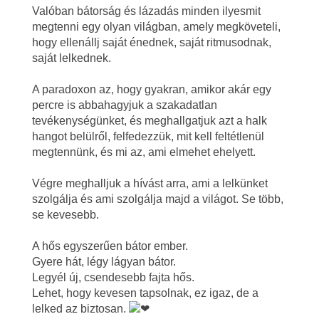
Valóban bátorság és lázadás minden ilyesmit
megtenni egy olyan világban, amely megköveteli,
hogy ellenállj saját énednek, saját ritmusodnak,
saját lelkednek.
A paradoxon az, hogy gyakran, amikor akár egy
percre is abbahagyjuk a szakadatlan
tevékenységünket, és meghallgatjuk azt a halk
hangot belülről, felfedezzük, mit kell feltétlenül
megtennünk, és mi az, ami elmehet ehelyett.
Végre meghalljuk a hívást arra, ami a lelkünket
szolgálja és ami szolgálja majd a világot. Se több,
se kevesebb.
A hős egyszerűen bátor ember.
Gyere hát, légy lágyan bátor.
Legyél új, csendesebb fajta hős.
Lehet, hogy kevesen tapsolnak, ez igaz, de a
lelked az biztosan.