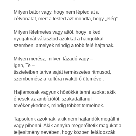
g
Milyen bátor vagy, hogy nem lépted át a
célvonalat, mert a tested azt mondta, hogy „elég”.
y
l
Milyen félelmetes vagy attól, hogy lelked
nyugalmát választod azokkal a hangokkal
e
szemben, amelyek mindig a több felé hajtanak.
l
Milyen merész, milyen lázadó vagy –
igen, Te –
a
tiszteletben tartva saját természetes ritmusod,
szembemész a kultúra nyaktörő ütemével.
s
Hajlamosak vagyunk hősökké tenni azokat akik
s
éhesek az ambíciótól, szakadatlanul
tevékenykednek, mindig többet termelnek.
í
Tapsolunk azoknak, akik nem hajlandók megállni
t
vagy pihenni. Akik annyira megerőltetik magukat a
teljesítmény nevében, hogy közben feláldozzák