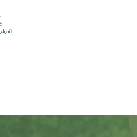
 –
és
ekről