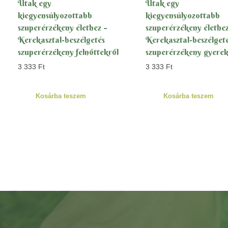
Utak egy
Utak egy
kiegyensúlyozottabb
kiegyensúlyozottabb
szuperérzékeny élethez –
szuperérzékeny élethez
Kerekasztal-beszélgetés
Kerekasztal-beszélget
szuperérzékeny felnőttekről
szuperérzékeny gyerek
3 333
Ft
3 333
Ft
Kosárba teszem
Kosárba teszem