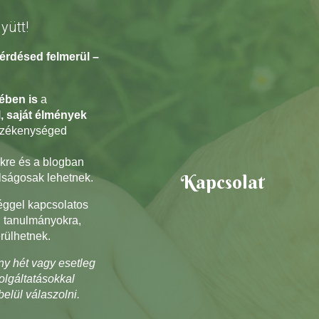
yütt!
kérdésed
felmerül –
sében
is
a
, saját élmények
rzékenységed
kre és a blogban
Kapcsolat
lságosak lehetnek.
ggel kapcsolatos
, tanulmányokra,
rülhetnek.
ny hét vagy esetleg
olgáltatásokkal
elül válaszolni.