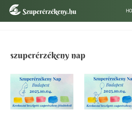
H
SzuperÉrzékeny
Kezdőlap
»
szuperérzékeny nap
A szuperérzékeny embernek az a fontos küldetése van.
szuperérzékeny nap