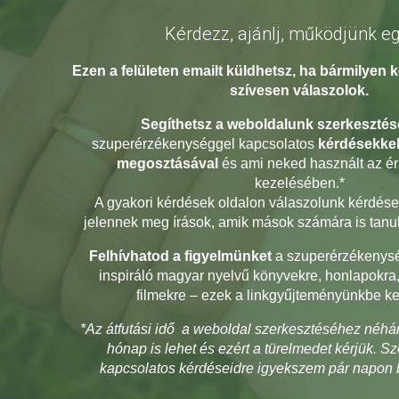
Kérdezz, ajánlj, működjünk eg
Ezen a felületen emailt küldhetsz, ha bármilyen 
szívesen válaszolok.
Segíthetsz a weboldalunk szerkeszté
szuperérzékenységgel kapcsolatos
kérdésekkel
megosztásával
és ami neked használt az é
kezelésében.*
A gyakori kérdések oldalon válaszolunk kérdése
jelennek meg írások, amik mások számára is tanu
Felhívhatod a figyelmünket
a szuperérzékenysé
inspiráló magyar nyelvű könyvekre, honlapokra
filmekre – ezek a linkgyűjteményünkbe ke
*Az átfutási idő a weboldal szerkesztéséhez néhá
hónap is lehet és ezért a türelmedet kérjük. Sz
kapcsolatos kérdéseidre igyekszem pár napon b