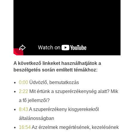
é
k
e
n
y
A következő linkeket használhatjátok a
g
beszélgetés során említett témákhoz:
y
0:00
Üdvözlő, bemutatkozás
e
2:22
Mit értünk a szuperérzékenység alatt? Mik
a fő jellemzői?
r
8:43
A szuperérzékeny kisgyerekekről
e
általánosságban
k
16:54
Az érzelmek megértésének, kezelésének