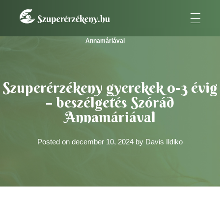
SzuperÉrzékeny
A szuperérzékeny embernek az a fontos küldetése van.
Kezdőlap
»
Szuperérzékeny gyerekek 0-3 évig – beszélgetés Szórád
Annamáriával
Szuperérzékeny gyerekek 0-3 évig
– beszélgetés Szórád
Annamáriával
Posted on
december 10, 2024
by
Davis Ildiko