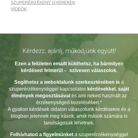
SZUPERÉRZÉKENY GYEREKEK
VIDEÓK
Kérdezz, ajánlj, működjünk együtt!
Ezen a felületen emailt küldhetsz, ha bármilyen
kérdésed
felmerül – szívesen válaszolok.
Segíthetsz a weboldalunk szerkesztésében
is
a
szuperérzékenységgel kapcsolatos
kérdésekkel, saját
élmények megosztásával
és ami neked használt az
érzékenységed kezelésében.*
A gyakori kérdések oldalon válaszolunk kérdésekre és a
blogban jelennek meg írások, amik mások számára is
tanulságosak lehetnek.
Felhívhatod a figyelmünket
a szuperérzékenységgel