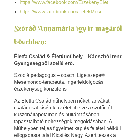
S
https://www.facebook.com/ErzekenyElet
https://www.facebook.com/LelekMese
z
Szórád Annamária így ír magáról
ó
bővebben:
r
á
Életfa Család & Életútműhely – Káoszból rend.
Gyengeségből szelíd erő.
d
Szociálpedagógus – coach, Ligetszépe®
A
Mesemondó-terapeuta, Ingerfeldolgozási
érzékenység konzulens.
n
Az Életfa Családműhelyben nőket, anyákat,
n
családokat kísérek az élet, illetve a szülői lét
küszöbállapotaiban és hullámzásában
a
tapasztalható nehézségek megoldásában. A
Műhelyben teljes figyelmet kap és feltétel nélküli
m
elfogadásra talál Kicsi és Nagy. Azért teszek a