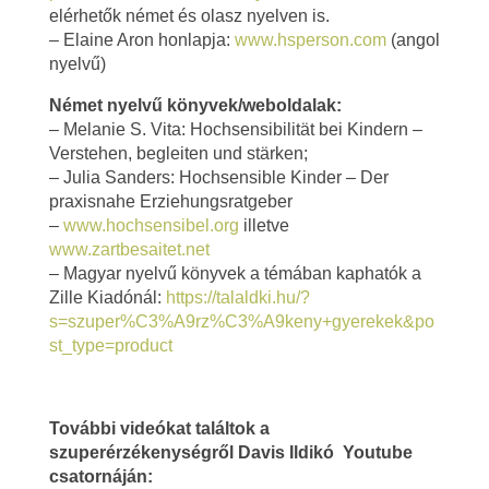
elérhetők német és olasz nyelven is.
– Elaine Aron honlapja:
www.hsperson.com
(angol
nyelvű)
Német nyelvű könyvek/weboldalak:
– Melanie S. Vita: Hochsensibilität bei Kindern –
Verstehen, begleiten und stärken;
– Julia Sanders: Hochsensible Kinder – Der
praxisnahe Erziehungsratgeber
–
www.hochsensibel.org
illetve
www.zartbesaitet.net
– Magyar nyelvű könyvek a témában kaphatók a
Zille Kiadónál:
https://talaldki.hu/?
s=szuper%C3%A9rz%C3%A9keny+gyerekek&po
st_type=product
További videókat találtok a
szuperérzékenységről Davis Ildikó Youtube
csatornáján: