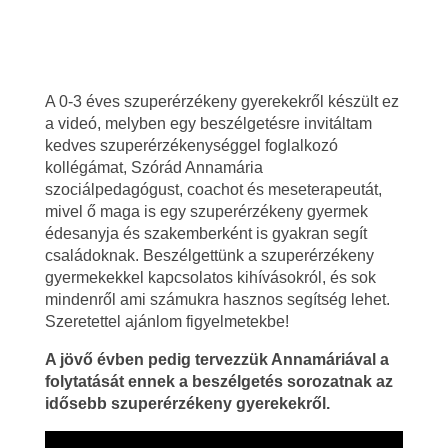
S
A 0-3 éves szuperérzékeny gyerekekről készült ez
z
a videó, melyben egy beszélgetésre invitáltam
kedves szuperérzékenységgel foglalkozó
u
kollégámat, Szórád Annamária
szociálpedagógust, coachot és meseterapeutát,
p
mivel ő maga is egy szuperérzékeny gyermek
édesanyja és szakemberként is gyakran segít
e
családoknak. Beszélgettünk a szuperérzékeny
gyermekekkel kapcsolatos kihívásokról, és sok
r
mindenről ami számukra hasznos segítség lehet.
Szeretettel ajánlom figyelmetekbe!
é
A jövő évben pedig tervezzük Annamáriával a
r
folytatását ennek a beszélgetés sorozatnak az
idősebb szuperérzékeny gyerekekről.
z