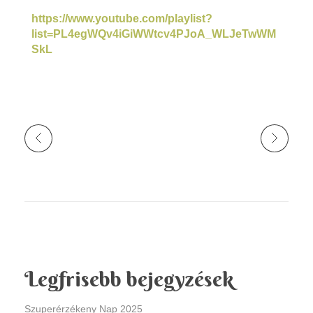
https://www.youtube.com/playlist?
list=PL4egWQv4iGiWWtcv4PJoA_WLJeTwWM
SkL
Legfrisebb bejegyzések
Szuperérzékeny Nap 2025