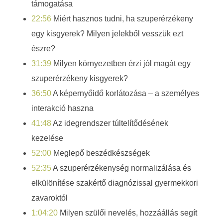
támogatása
e
22:56
Miért hasznos tudni, ha szuperérzékeny
k
egy kisgyerek? Milyen jelekből vesszük ezt
észre?
0
31:39
Milyen környezetben érzi jól magát egy
-
szuperérzékeny kisgyerek?
3
36:50
A képernyőidő korlátozása – a személyes
interakció haszna
é
41:48
Az idegrendszer túltelítődésének
v
kezelése
52:00
Meglepő beszédkészségek
i
52:35
A szuperérzékenység normalizálása és
g
elkülönítése szakértő diagnózissal gyermekkori
–
zavaroktól
1:04:20
Milyen szülői nevelés, hozzáállás segít
b