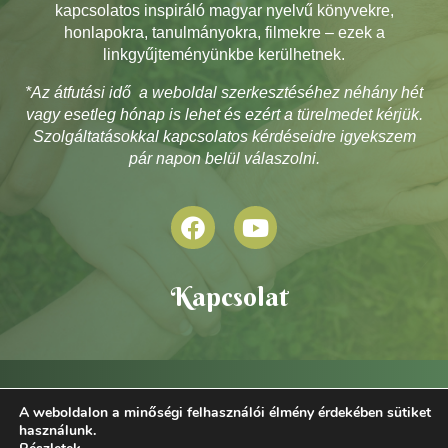
kapcsolatos inspiráló magyar nyelvű könyvekre,
honlapokra, tanulmányokra, filmekre – ezek a
linkgyűjteményünkbe kerülhetnek.
*Az átfutási idő a weboldal szerkesztéséhez néhány hét
vagy esetleg hónap is lehet és ezért a türelmedet kérjük.
Szolgáltatásokkal kapcsolatos kérdéseidre igyekszem
pár napon belül válaszolni.
Kapcsolat
A weboldalon a minőségi felhasználói élmény érdekében sütiket
használunk.