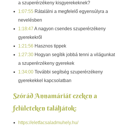
a szuperérzékeny kisgyerekeknek?
e
1:07:55
Rátalálni a megfelelő egyensúlyra a
nevelésben
s
1:18:47
A nagyon csendes szuperérzékeny
z
gyerekekről
é
1:21:56
Hasznos tippek
1:27:30
Hogyan segítik jobbá tenni a világunkat
l
a szuperérzékeny gyerekek
g
1:34:00
További segítség szuperérzékeny
gyerekekkel kapcsolatban
e
t
Szórád Annamáriát ezeken a
é
felületeken találjátok:
s
https://eletfacsaladmuhely.hu/