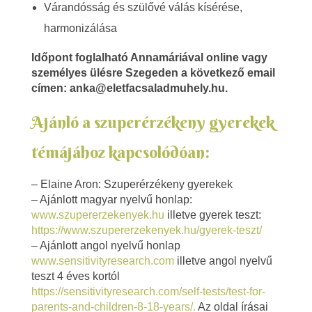
Várandósság és szülővé válás kísérése,
harmonizálása
Időpont foglalható Annamáriával online vagy
személyes ülésre Szegeden a következő email
címen: anka@eletfacsaladmuhely.hu.
Ajánló a szuperérzékeny gyerekek
témájához kapcsolódóan:
– Elaine Aron: Szuperérzékeny gyerekek
– Ajánlott magyar nyelvű honlap:
www.szupererzekenyek.hu
illetve gyerek teszt:
https://www.szupererzekenyek.hu/gyerek-teszt/
– Ajánlott angol nyelvű honlap
www.sensitivityresearch.com
illetve angol nyelvű
teszt 4 éves kortól
https://sensitivityresearch.com/self-tests/test-for-
parents-and-children-8-18-years/.
Az oldal írásai