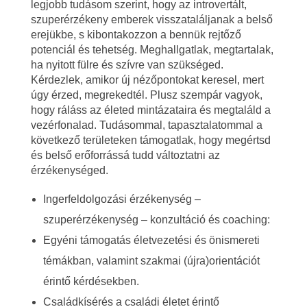
legjobb tudásom szerint, hogy az introvertált,
á
szuperérzékeny emberek visszataláljanak a belső
erejükbe, s kibontakozzon a bennük rejtőző
r
potenciál és tehetség. Meghallgatlak, megtartalak,
ha nyitott fülre és szívre van szükséged.
i
Kérdezlek, amikor új nézőpontokat keresel, mert
úgy érzed, megrekedtél. Plusz szempár vagyok,
á
hogy ráláss az életed mintázataira és megtaláld a
vezérfonalad. Tudásommal, tapasztalatommal a
v
következő területeken támogatlak, hogy megértsd
a
és belső erőforrássá tudd változtatni az
érzékenységed.
l
Ingerfeldolgozási érzékenység –
szuperérzékenység – konzultáció és coaching:
Egyéni támogatás életvezetési és önismereti
témákban, valamint szakmai (újra)orientációt
érintő kérdésekben.
Családkísérés a családi életet érintő