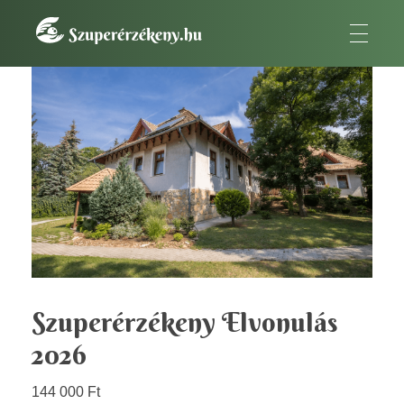
SzuperÉrzékeny
A szuperérzékeny embernek az a fontos küldetése van.
Szuperérzékeny Elvonulás
2026
144 000
Ft