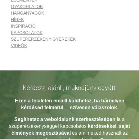
ESEMÉNYEK
GYAKORLATOK
HANGANYAGOK
HÍREK
INSPIRÁCIÓ
KAPCSOLATOK
SZUPERÉRZÉKENY GYEREKEK
VIDEÓK
Kérdezz, ajánlj, működjünk együtt!
Ezen a felületen emailt küldhetsz, ha bármilyen
kérdésed
felmerül – szívesen válaszolok.
Segíthetsz a weboldalunk szerkesztésében
is
a
szuperérzékenységgel kapcsolatos
kérdésekkel, saját
élmények megosztásával
és ami neked használt az