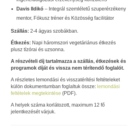
Davis Ildikó
– Integrál szemléletű szuperérzékeny
mentor, Fókusz tréner és Közösség facilitátor
Szállás:
2-4 ágyas szobákban.
Étkezés:
Napi háromszori vegetáriánus étkezés
plusz tízórai és uzsonna.
A részvételi díj tartalmazza a szállás, étkezések és
programok díját és vissza nem térítendő foglalót.
A részletes lemondási és visszatérítési feltételeket
külön dokumentumban foglaltuk össze:
lemondási
feltételek megtekintése
(PDF).
A helyek száma korlátozott, maximum 12 fő
jelentkezését várjuk.