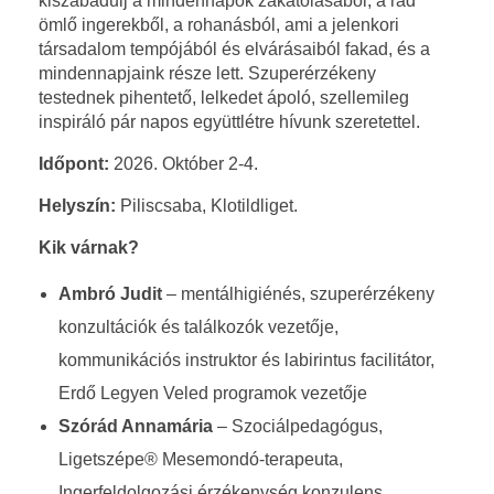
kiszabadulj a mindennapok zakatolásából, a rád
ömlő ingerekből, a rohanásból, ami a jelenkori
társadalom tempójából és elvárásaiból fakad, és a
mindennapjaink része lett. Szuperérzékeny
testednek pihentető, lelkedet ápoló, szellemileg
inspiráló pár napos együttlétre hívunk szeretettel.
Időpont:
2026. Október 2-4.
Helyszín:
Piliscsaba, Klotildliget.
Kik várnak?
Ambró Judit
– mentálhigiénés, szuperérzékeny
konzultációk és találkozók vezetője,
kommunikációs instruktor és labirintus facilitátor,
Erdő Legyen Veled programok vezetője
Szórád Annamária
– Szociálpedagógus,
Ligetszépe® Mesemondó-terapeuta,
Ingerfeldolgozási érzékenység konzulens