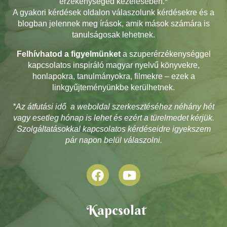
érzékenységed kezelésében.*
A gyakori kérdések oldalon válaszolunk kérdésekre és a
blogban jelennek meg írások, amik mások számára is
tanulságosak lehetnek.
Felhívhatod a figyelmünket
a szuperérzékenységgel
kapcsolatos inspiráló magyar nyelvű könyvekre,
honlapokra, tanulmányokra, filmekre – ezek a
linkgyűjteményünkbe kerülhetnek.
*Az átfutási idő a weboldal szerkesztéséhez néhány hét
vagy esetleg hónap is lehet és ezért a türelmedet kérjük.
Szolgáltatásokkal kapcsolatos kérdéseidre igyekszem
pár napon belül válaszolni.
Kapcsolat