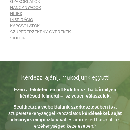
GYAKORLATOK
HANGANYAGOK
HÍREK
INSPIRÁCIÓ
KAPCSOLATOK
SZUPERÉRZÉKENY GYEREKEK
VIDEÓK
Kérdezz, ajánlj, működjünk együtt!
Ezen a felületen emailt küldhetsz, ha bármilyen
kérdésed
felmerül – szívesen válaszolok.
Segíthetsz a weboldalunk szerkesztésében
is
a
szuperérzékenységgel kapcsolatos
kérdésekkel, saját
élmények megosztásával
és ami neked használt az
érzékenységed kezelésében.*