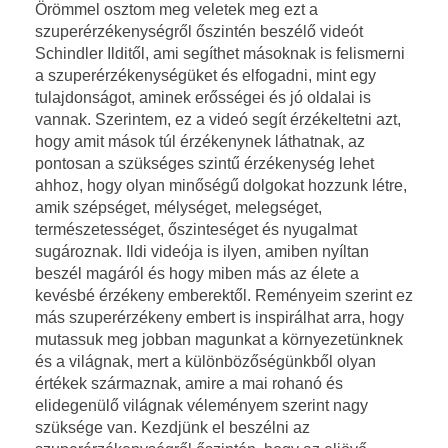
Örömmel osztom meg veletek meg ezt a
szuperérzékenységről őszintén beszélő videót
s
Schindler Ilditől, ami segíthet másoknak is felismerni
z
a szuperérzékenységüket és elfogadni, mint egy
tulajdonságot, aminek erősségei és jó oldalai is
u
vannak. Szerintem, ez a videó segít érzékeltetni azt,
hogy amit mások túl érzékenynek láthatnak, az
p
pontosan a szükséges szintű érzékenység lehet
ahhoz, hogy olyan minőségű dolgokat hozzunk létre,
e
amik szépséget, mélységet, melegséget,
természetességet, őszinteséget és nyugalmat
r
sugároznak. Ildi videója is ilyen, amiben nyíltan
beszél magáról és hogy miben más az élete a
é
kevésbé érzékeny emberektől. Reményeim szerint ez
más szuperérzékeny embert is inspirálhat arra, hogy
r
mutassuk meg jobban magunkat a környezetünknek
és a világnak, mert a különbözőségünkből olyan
z
értékek származnak, amire a mai rohanó és
elidegenülő világnak véleményem szerint nagy
é
szüksége van. Kezdjünk el beszélni az