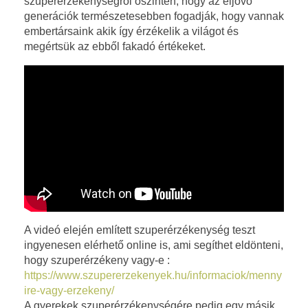
szuperérzékenységről őszintén, hogy az eljövő
k
generációk természetesebben fogadják, hogy vannak
embertársaink akik így érzékelik a világot és
e
megértsük az ebből fakadó értékeket.
n
y
s
é
g
n
A videó elején említett szuperérzékenység teszt
e
ingyenesen elérhető online is, ami segíthet eldönteni,
hogy szuperérzékeny vagy-e :
m
https://www.szupererzekenyek.hu/informaciok/menny
ire-vagy-erzekeny/
d
A gyerekek szuperérzékenységére pedig egy másik