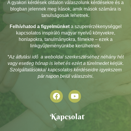
A gyakori kérdések oldalon válaszolunk kérdésekre és a
blogban jelennek meg írások, amik mások számára is
tanulságosak lehetnek.
Felhívhatod a figyelmünket
a szuperérzékenységgel
kapcsolatos inspiráló magyar nyelvű könyvekre,
honlapokra, tanulmányokra, filmekre – ezek a
linkgyűjteményünkbe kerülhetnek.
*Az átfutási idő a weboldal szerkesztéséhez néhány hét
vagy esetleg hónap is lehet és ezért a türelmedet kérjük.
Szolgáltatásokkal kapcsolatos kérdéseidre igyekszem
pár napon belül válaszolni.
Kapcsolat