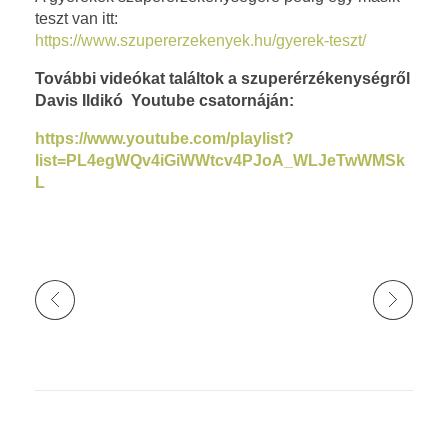
e
teszt van itt:
https://www.szupererzekenyek.hu/gyerek-teszt/
f
További videókat találtok a szuperérzékenységről
Davis Ildikó Youtube csatornáján:
e
https://www.youtube.com/playlist?
k
list=PL4egWQv4iGiWWtcv4PJoA_WLJeTwWMSk
L
t
!