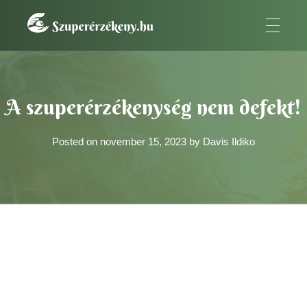
SzuperÉrzékeny
A szuperérzékeny embernek az a fontos küldetése van.
Kezdőlap
»
A szuperérzékenység nem defekt!
A szuperérzékenység nem defekt!
Posted on
november 15, 2023
by
Davis Ildiko
A