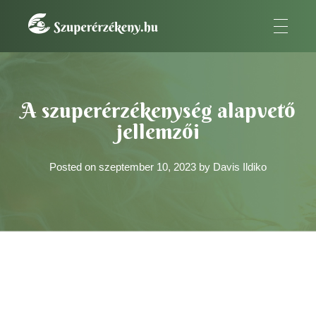
SzuperÉrzékeny
A szuperérzékeny embernek az a fontos küldetése van.
Kezdőlap
»
A szuperérzékenység alapvető jellemzői
A szuperérzékenység alapvető
jellemzői
Posted on
szeptember 10, 2023
by
Davis Ildiko