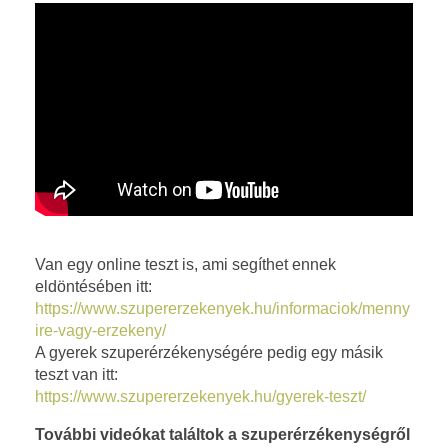
p
v
e
t
ő
j
e
Van egy online teszt is, ami segíthet ennek
eldöntésében itt:
l
https://www.szupererzekenyek.hu/informaciok/menny
ire-vagy-erzekeny/
l
A gyerek szuperérzékenységére pedig egy másik
teszt van itt:
e
https://www.szupererzekenyek.hu/gyerek-teszt/
m
További videókat találtok a szuperérzékenységről