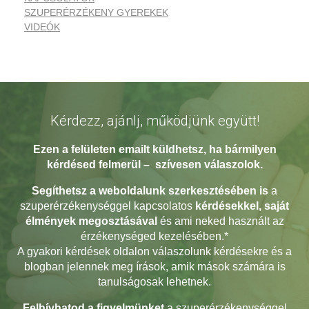
SZUPERÉRZÉKENY GYEREKEK
VIDEÓK
Kérdezz, ajánlj, működjünk együtt!
Ezen a felületen emailt küldhetsz, ha bármilyen
kérdésed
felmerül – szívesen válaszolok.
Segíthetsz a weboldalunk szerkesztésében
is
a
szuperérzékenységgel kapcsolatos
kérdésekkel, saját
élmények megosztásával
és ami neked használt az
érzékenységed kezelésében.*
A gyakori kérdések oldalon válaszolunk kérdésekre és a
blogban jelennek meg írások, amik mások számára is
tanulságosak lehetnek.
Felhívhatod a figyelmünket
a szuperérzékenységgel