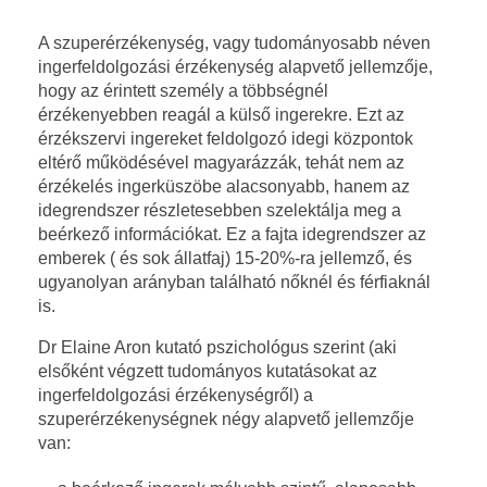
A
A szuperérzékenység, vagy tudományosabb néven
ingerfeldolgozási érzékenység alapvető jellemzője,
s
hogy az érintett személy a többségnél
z
érzékenyebben reagál a külső ingerekre. Ezt az
érzékszervi ingereket feldolgozó idegi központok
u
eltérő működésével magyarázzák, tehát nem az
érzékelés ingerküszöbe alacsonyabb, hanem az
p
idegrendszer részletesebben szelektálja meg a
beérkező információkat. Ez a fajta idegrendszer az
e
emberek ( és sok állatfaj) 15-20%-ra jellemző, és
ugyanolyan arányban található nőknél és férfiaknál
r
is.
é
Dr Elaine Aron kutató pszichológus szerint (aki
elsőként végzett tudományos kutatásokat az
r
ingerfeldolgozási érzékenységről) a
szuperérzékenységnek négy alapvető jellemzője
z
van: