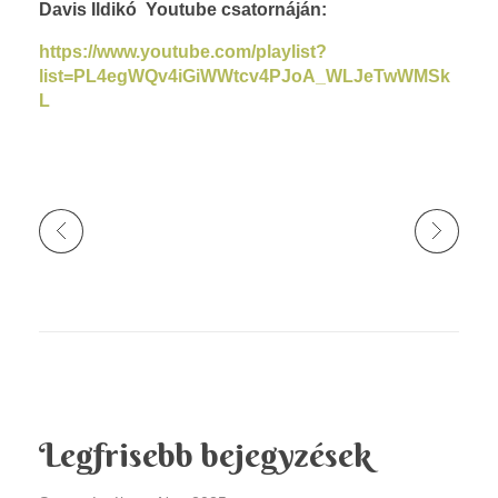
Davis Ildikó Youtube csatornáján:
z
https://www.youtube.com/playlist?
ő
list=PL4egWQv4iGiWWtcv4PJoA_WLJeTwWMSk
L
i
Legfrisebb bejegyzések