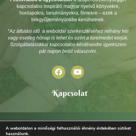
kapcsolatos inspiráló magyar nyelvű könyvekre,
honlapokra, tanulmányokra, filmekre – ezek a
linkgyűjteményünkbe kerülhetnek.
*Az átfutási idő a weboldal szerkesztéséhez néhány hét
vagy esetleg hónap is lehet és ezért a türelmedet kérjük.
Szolgáltatásokkal kapcsolatos kérdéseidre igyekszem
pár napon belül válaszolni.
Kapcsolat
A weboldalon a minőségi felhasználói élmény érdekében sütiket
használunk.