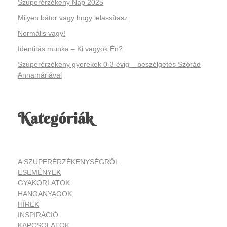
Szuperérzékeny Nap 2025
Milyen bátor vagy hogy lelassítasz
Normális vagy!
Identitás munka – Ki vagyok Én?
Szuperérzékeny gyerekek 0-3 évig – beszélgetés Szórád
Annamáriával
Kategóriák
A SZUPERÉRZÉKENYSÉGRŐL
ESEMÉNYEK
GYAKORLATOK
HANGANYAGOK
HÍREK
INSPIRÁCIÓ
KAPCSOLATOK