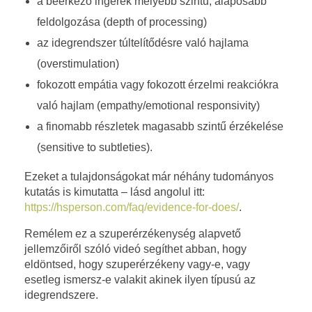
é
a beérkező ingerek mélyebb szintű, alaposabb
feldolgozása (depth of processing)
k
az idegrendszer túltelítődésre való hajlama
e
(overstimulation)
n
fokozott empátia vagy fokozott érzelmi reakciókra
való hajlam (empathy/emotional responsivity)
y
a finomabb részletek magasabb szintű érzékelése
s
(sensitive to subtleties).
é
Ezeket a tulajdonságokat már néhány tudományos
kutatás is kimutatta – lásd angolul itt:
g
https://hsperson.com/faq/evidence-for-does/
.
a
Remélem ez a szuperérzékenység alapvető
jellemzőiről szóló videó segíthet abban, hogy
l
eldöntsed, hogy szuperérzékeny vagy-e, vagy
esetleg ismersz-e valakit akinek ilyen típusú az
a
idegrendszere.